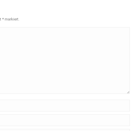
it
*
markiert.