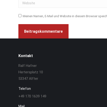
Website
Meinen Namen, E-Mail und Website in diesem Browser speiche
Beitragskommentare
Kontakt
Ralf Hafner
Hertersplatz 10
53347 Alfter
Telefon
+49 170 1639 149
Mail